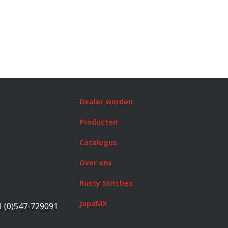
Dealer worden
Producten
Catalogus
Over ons
Rusty Stitches
JopaMX
1 (0)547-729091