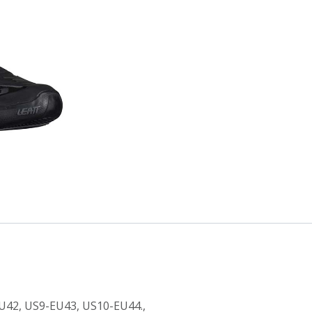
U42
,
US9-EU43
,
US10-EU44.
,