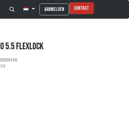
Contact
Aanmelden
o 5.5 Flexlock
23050100
313