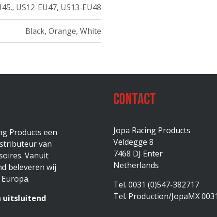
45.
,
US12-EU47
,
US13-EU48
Black
,
Orange
,
White
Contact
Jopa Racing Products
ing Products een
Veldegge 8
stributeur van
7468 DJ Enter
oires. Vanuit
Netherlands
d beleveren wij
 Europa.
Tel. 0031 (0)547-382717
Tel. Production/JopaMX 003
 uitsluitend