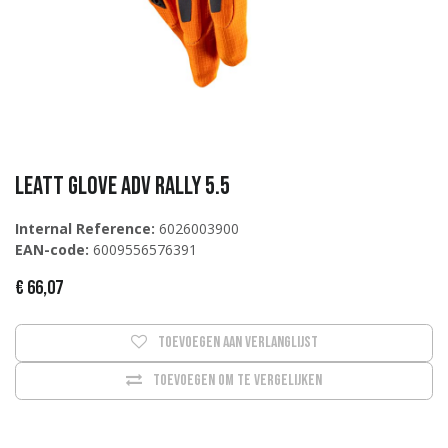
Leatt Glove ADV Rally 5.5
Internal Reference:
6026003900
EAN-code:
6009556576391
€
66,07
Toevoegen aan verlanglijst
Toevoegen om te vergelijken