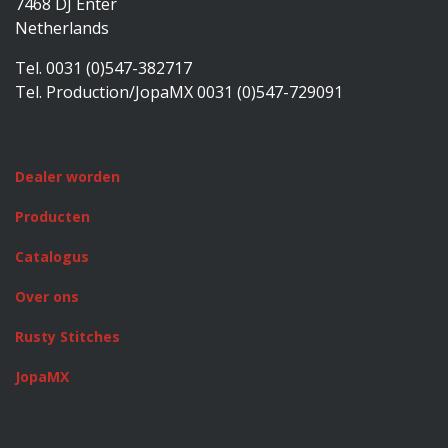
7468 DJ Enter
Netherlands
Tel. 0031 (0)547-382717
Tel. Production/JopaMX 0031 (0)547-729091
Dealer worden
Producten
Catalogus
Over ons
Rusty Stitches
JopaMX