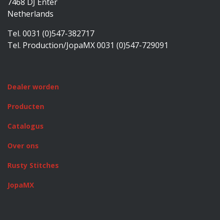
7468 DJ Enter
Netherlands
Tel. 0031 (0)547-382717
Tel. Production/JopaMX 0031 (0)547-729091
Dealer worden
Producten
Catalogus
Over ons
Rusty Stitches
JopaMX