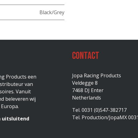
Black/Grey
Contact
Jopa Racing Products
ing Products een
Veldegge 8
stributeur van
7468 DJ Enter
oires. Vanuit
Netherlands
d beleveren wij
 Europa.
Tel. 0031 (0)547-382717
Tel. Production/JopaMX 003
 uitsluitend