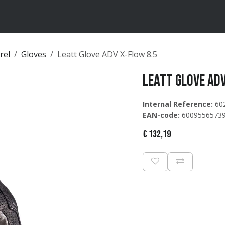
ten
Merken
Catalogus
rel
Gloves
Leatt Glove ADV X-Flow 8.5
Leatt Glove ADV
Internal Reference:
60
EAN-code:
6009556573
€
132,19