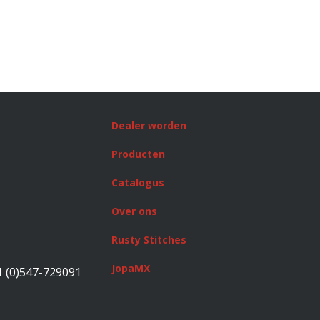
Dealer worden
Producten
Catalogus
Over ons
Rusty Stitches
JopaMX
1 (0)547-729091