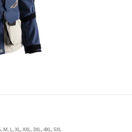
S
,
M
,
L
,
XL
,
XXL
,
3XL
,
4XL
,
5XL