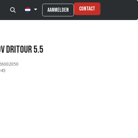
Contact
Aanmelden
V DriTour 5.5
26002050
945