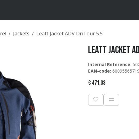
ten
Merken
Catalogus
rel
Jackets
Leatt Jacket ADV DriTour 5.5
Leatt Jacket AD
Internal Reference:
50
EAN-code:
6009556571
€
471,03