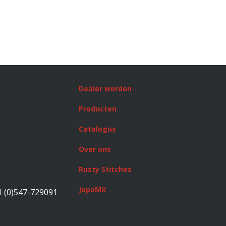
Dealer worden
Producten
Catalogus
Over ons
Rusty Stitches
JopaMX
1 (0)547-729091