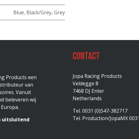
Blue
,
Black/Grey
,
Grey
Contact
Jopa Racing Products
ing Products een
Veldegge 8
stributeur van
7468 DJ Enter
oires. Vanuit
Netherlands
d beleveren wij
 Europa.
Tel. 0031 (0)547-382717
Tel. Production/JopaMX 003
 uitsluitend