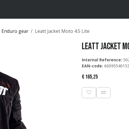
ten
Merken
Catalogus
Enduro gear
Leatt Jacket Moto 4.5 Lite
Leatt Jacket Mo
Internal Reference:
50
EAN-code:
6009554015
€
165,25