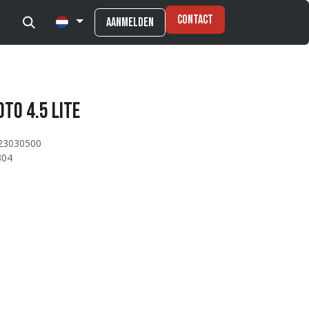
Contact
Aanmelden
to 4.5 Lite
23030500
304