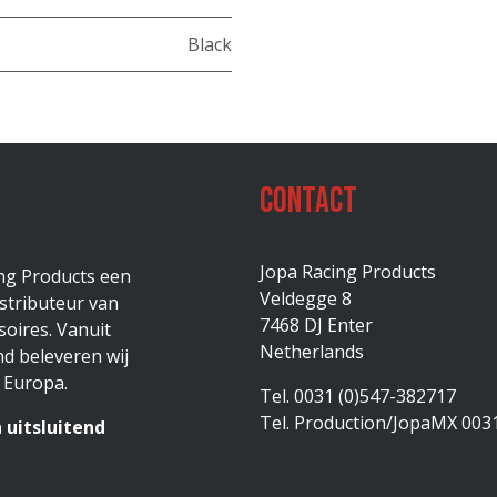
Black
Contact
Jopa Racing Products
ing Products een
Veldegge 8
stributeur van
7468 DJ Enter
oires. Vanuit
Netherlands
d beleveren wij
 Europa.
Tel. 0031 (0)547-382717
Tel. Production/JopaMX 003
 uitsluitend