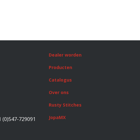
Dealer worden
Producten
Catalogus
Over ons
Rusty Stitches
JopaMX
1 (0)547-729091