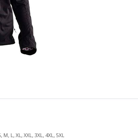
S
,
M
,
L
,
XL
,
XXL
,
3XL
,
4XL
,
5XL