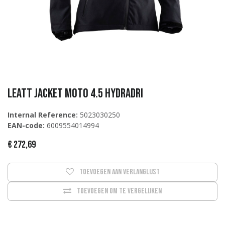
Leatt Jacket Moto 4.5 HydraDri
Internal Reference:
5023030250
EAN-code:
6009554014994
€
272,69
Toevoegen aan verlanglijst
Toevoegen om te vergelijken