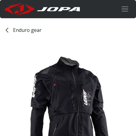
Overslaan naar inhoud
Enduro gear