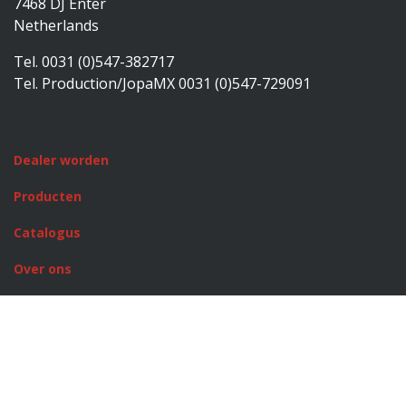
7468 DJ Enter
Netherlands
Tel. 0031 (0)547-382717
Tel. Production/JopaMX 0031 (0)547-729091
Dealer worden
Producten
Catalogus
Over ons
Rusty Stitches
JopaMX