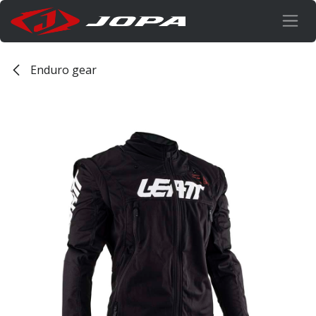
Overslaan naar inhoud
Enduro gear