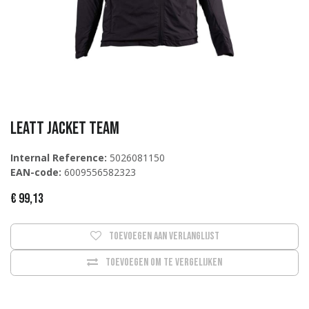
Leatt Jacket Team
Internal Reference:
5026081150
EAN-code:
6009556582323
€
99,13
Toevoegen aan verlanglijst
Toevoegen om te vergelijken