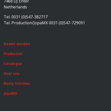
7468 DJ Enter
Netherlands
Tel. 0031 (0)547-382717
Tel. Production/JopaMX 0031 (0)547-729091
Dealer worden
Producten
Catalogus
Over ons
Rusty Stitches
JopaMX