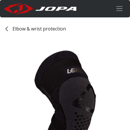
Overslaan naar inhoud
Elbow & wrist protection