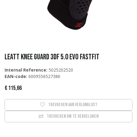
Leatt Knee Guard 3DF 5.0 Evo FastFit
Internal Reference:
5025202520
EAN-code:
6009556527386
€
115,66
Toevoegen aan verlanglijst
Toevoegen om te vergelijken