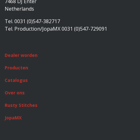
7468 DJ Enter
Netherlands
Tel. 0031 (0)547-382717
Tel. Production/JopaMX 0031 (0)547-729091
Dealer worden
Producten
Catalogus
Over ons
Rusty Stitches
JopaMX