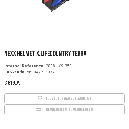
NEXX Helmet X.Lifecountry TERRA
Internal Reference:
28981-XS-359
EAN-code:
5600427130370
€
619,79
Toevoegen aan verlanglijst
Toevoegen om te vergelijken