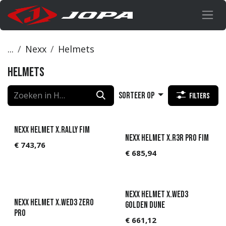
Overslaan naar inhoud
...
Nexx
Helmets
Helmets
Sorteer op
Filters
NEXX Helmet X.Rally FIM
NEXX Helmet X.R3R PRO FIM
€
743,76
€
685,94
NEXX Helmet X.WED3
NEXX Helmet X.WED3 Zero
Golden dune
pro
€
661,12