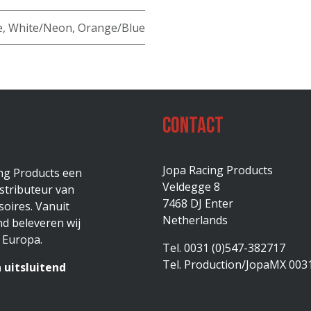
e
,
White/Neon
,
Orange/Blue
Contact
Jopa Racing Products
ing Products een
Veldegge 8
stributeur van
7468 DJ Enter
oires. Vanuit
Netherlands
d beleveren wij
 Europa.
Tel. 0031 (0)547-382717
Tel. Production/JopaMX 003
 uitsluitend