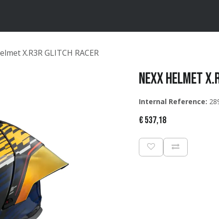
ten
Merken
Catalogus
elmet X.R3R GLITCH RACER
NEXX Helmet X.
Internal Reference:
28
€
537,18