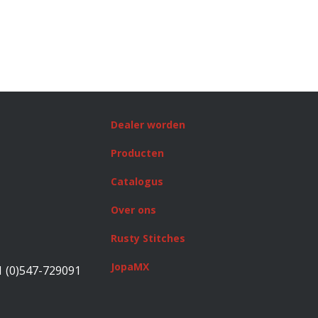
Dealer worden
Producten
Catalogus
Over ons
Rusty Stitches
JopaMX
1 (0)547-729091