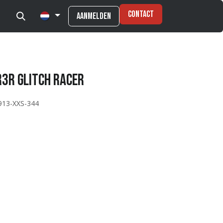
Contact
Aanmelden
R3R GLITCH RACER
913-XXS-344