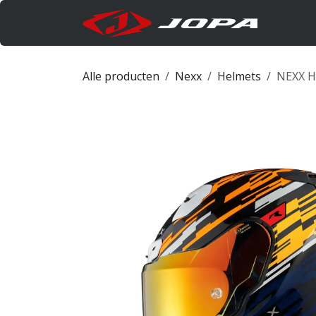
Overslaan naar inhoud
Produc
Alle producten
Nexx
Helmets
NEXX H