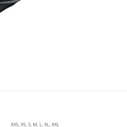
XXS
,
XS
,
S
,
M
,
L
,
XL
,
XXL