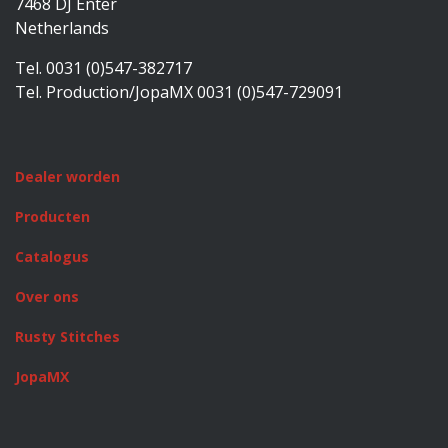
7468 DJ Enter
Netherlands
Tel. 0031 (0)547-382717
Tel. Production/JopaMX 0031 (0)547-729091
Dealer worden
Producten
Catalogus
Over ons
Rusty Stitches
JopaMX