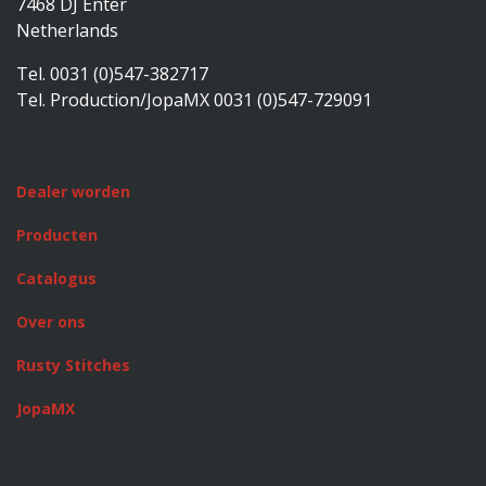
7468 DJ Enter
Netherlands
Tel. 0031 (0)547-382717
Tel. Production/JopaMX 0031 (0)547-729091
Dealer worden
Producten
Catalogus
Over ons
Rusty Stitches
JopaMX