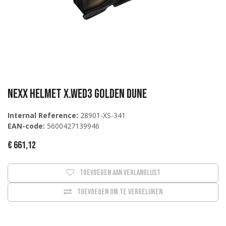
NEXX Helmet X.WED3 Golden dune
Internal Reference:
28901-XS-341
EAN-code:
5600427139946
€
661,12
Toevoegen aan verlanglijst
Toevoegen om te vergelijken