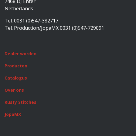
7468 DJ Enter
Netherlands
Tel. 0031 (0)547-382717
Tel. Production/JopaMX 0031 (0)547-729091
Dealer worden
Producten
Catalogus
Over ons
Rusty Stitches
JopaMX