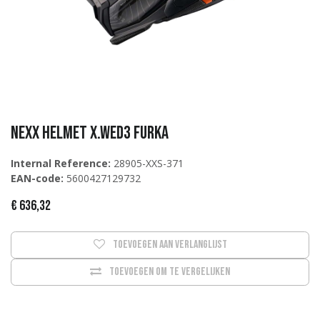
NEXX Helmet X.WED3 FURKA
Internal Reference:
28905-XXS-371
EAN-code:
5600427129732
€
636,32
Toevoegen aan verlanglijst
Toevoegen om te vergelijken