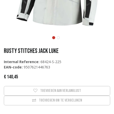
Rusty Stitches Jack Luke
Internal Reference:
68424-S-225
EAN-code:
9507621446763
€
140,45
Toevoegen aan verlanglijst
Toevoegen om te vergelijken