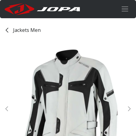
Overslaan naar inhoud
Jackets Men