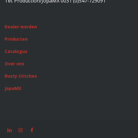
Tel. Production/JopaMX 0031 (0)547-729091
Dealer worden
Producten
Catalogus
Over ons
Rusty Stitches
JopaMX