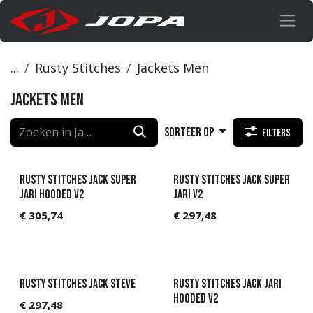
Overslaan naar inhoud
...
Rusty Stitches
Jackets Men
Jackets Men
Sorteer op
Filters
Rusty Stitches Jack SUPER
Rusty Stitches Jack Super
JARI HOODED V2
JARI V2
€
305,74
€
297,48
Rusty Stitches Jack Steve
Rusty Stitches Jack JARI
HOODED V2
€
297,48