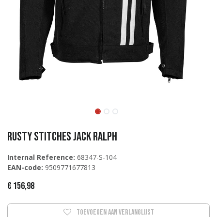
Rusty Stitches Jack Ralph
Internal Reference:
68347-S-104
EAN-code:
9509771677813
€
156,98
Toevoegen aan verlanglijst