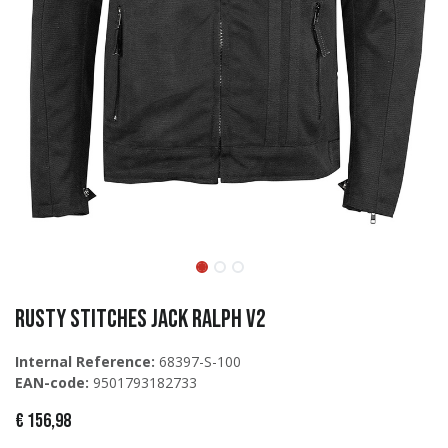
Rusty Stitches Jack Ralph V2
Internal Reference:
68397-S-100
EAN-code:
9501793182733
€
156,98