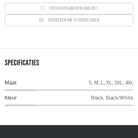
Toevoegen aan verlanglijst
Toevoegen om te vergelijken
Specificaties
Maat
S
,
M
,
L
,
XL
,
3XL
,
4XL
Kleur
Black
,
Black/White