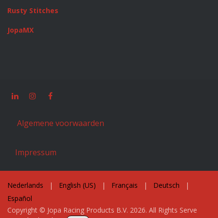
Rusty Stitches
JopaMX
Algemene voorwaarden
Impressum
Nederlands
|
English (US)
|
Français
|
Deutsch
|
Español
Copyright © Jopa Racing Products B.V. 2026. All Rights Serve