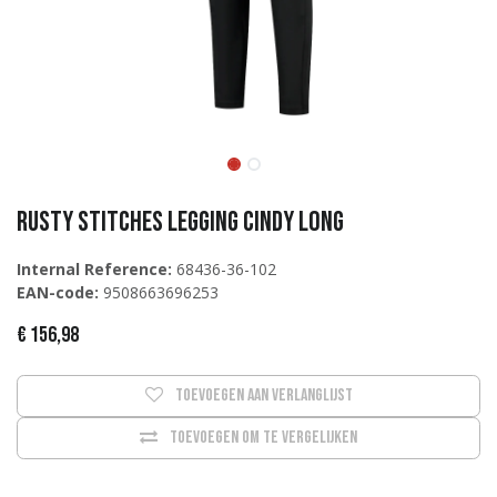
Rusty Stitches Legging Cindy Long
Internal Reference:
68436-36-102
EAN-code:
9508663696253
€
156,98
Toevoegen aan verlanglijst
Toevoegen om te vergelijken