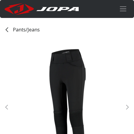
Overslaan naar inhoud
Pants/Jeans