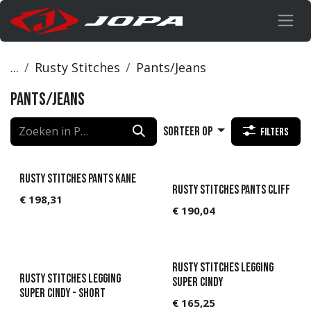
Overslaan naar inhoud
...
Rusty Stitches
Pants/Jeans
Pants/Jeans
Sorteer op
Filters
Rusty Stitches Pants Kane
Rusty Stitches Pants Cliff
€
198,31
€
190,04
Rusty Stitches Legging
Rusty Stitches Legging
Super Cindy
Super Cindy - Short
€
165,25