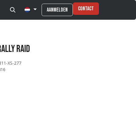
Contact
Aanmelden
Rally Raid
811-XS-277
416