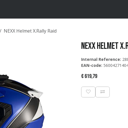
ten
Merken
Catalogus
NEXX Helmet X.Rally Raid
NEXX Helmet X.
Internal Reference:
28
EAN-code:
5600427140
€
619,79