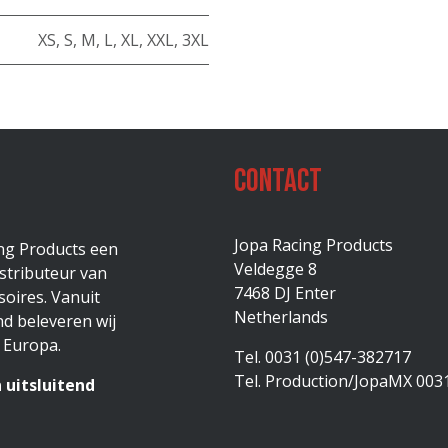
XS
,
S
,
M
,
L
,
XL
,
XXL
,
3XL
Contact
Jopa Racing Products
ing Products een
Veldegge 8
stributeur van
7468 DJ Enter
oires. Vanuit
Netherlands
d beleveren wij
 Europa.
Tel. 0031 (0)547-382717
Tel. Production/JopaMX 003
 uitsluitend