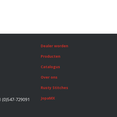
Dealer worden
Producten
Catalogus
Over ons
Rusty Stitches
JopaMX
1 (0)547-729091