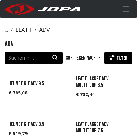
Zum Inhalt springen
...
LEATT
ADV
ADV
Sortieren nach
Filter
Leatt Jacket ADV
Helmet Kit ADV 9.5
MultiTour 8.5
€
785,08
€
702,44
Helmet Kit ADV 8.5
Leatt Jacket ADV
MultiTour 7.5
€
619,79