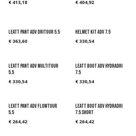
€
413,18
€
404,92
Leatt Pant ADV DriTour 5.5
Helmet Kit ADV 7.5
€
363,60
€
330,54
Leatt Pant ADV MultiTour
Leatt Boot ADV HydraDri
5.5
7.5
€
330,54
€
330,54
Leatt Pant ADV FlowTour
Leatt Boot ADV HydraDri
5.5
7.5 Short
€
264,42
€
264,42