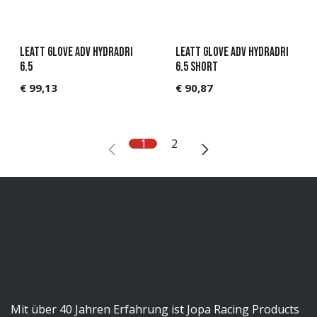
Leatt Glove ADV HydraDri
Leatt Glove ADV HydraDri
6.5
6.5 Short
€
99,13
€
90,87
1
2
Mit über 40 Jahren Erfahrung ist Jopa Racing Products