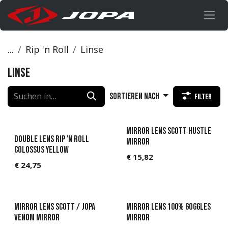
Zum Inhalt springen
...
Rip 'n Roll
Linse
Linse
Sortieren nach
Filter
Mirror lens Scott Hustle
Double Lens Rip 'N Roll
Mirror
Colossus Yellow
€
15,82
€
24,75
Mirror lens Scott / Jopa
Mirror lens 100% goggles
Venom Mirror
Mirror