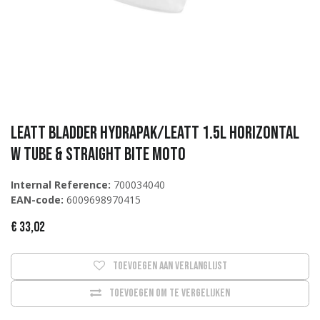
Leatt Bladder HydraPak/Leatt 1.5L horizontal
w tube & straight bite Moto
Internal Reference:
700034040
EAN-code:
6009698970415
€
33,02
Toevoegen aan verlanglijst
Toevoegen om te vergelijken