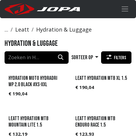
Overslaan naar inhoud
...
Leatt
Hydration & Luggage
Hydration & Luggage
Sorteer op
Filters
Hydration Moto HydraDri
Leatt Hydration MTB XL 1.5
WP 2.0 Black #XS-XXL
€
190,04
€
190,04
Leatt Hydration MTB
Leatt Hydration MTB
Mountain Lite 1.5
Enduro Race 1.5
€
132,19
€
123,93