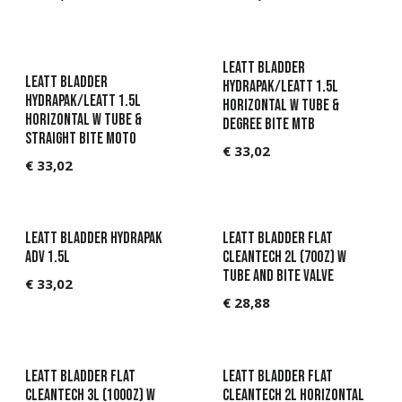
Leatt Bladder
Leatt Bladder
HydraPak/Leatt 1.5L
HydraPak/Leatt 1.5L
horizontal w tube &
horizontal w tube &
degree bite MTB
straight bite Moto
€
33,02
€
33,02
Leatt Bladder HydraPak
Leatt Bladder Flat
ADV 1.5L
CleanTech 2L (70oz) w
tube and bite valve
€
33,02
€
28,88
Leatt Bladder Flat
Leatt Bladder Flat
CleanTech 3L (100oz) w
CleanTech 2L Horizontal