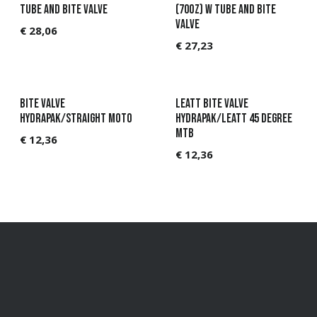
tube and bite valve
(70oz) w tube and bite
valve
€
28,06
€
27,23
Bite Valve
Leatt Bite Valve
HydraPak/Straight Moto
HydraPak/Leatt 45 degree
MTB
€
12,36
€
12,36