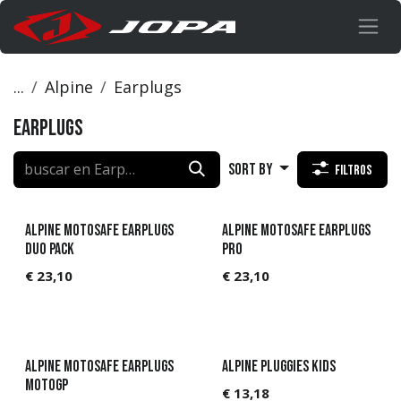
Ir al contenido
...
Alpine
Earplugs
Earplugs
Sort By
Filtros
Alpine MotoSafe earplugs
Alpine MotoSafe earplugs
Duo Pack
PRO
€
23,10
€
23,10
Alpine MotoSafe earplugs
Alpine Pluggies Kids
MotoGP
€
13,18