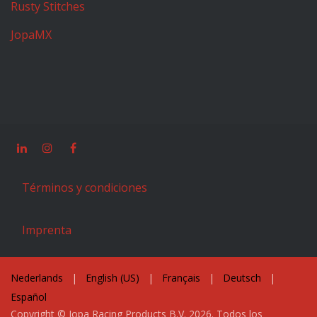
Rusty Stitches
JopaMX
Términos y condiciones
Imprenta
Nederlands
|
English (US)
|
Français
|
Deutsch
|
Español
Copyright © Jopa Racing Products B.V. 2026. Todos los