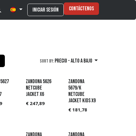
Contáctenos
Iniciar sesión
Precio - alto a bajo
Sort By:
 5627
Zandona 5626
Zandona
Netcube
5679/K
7
Jacket X6
Netcube
jacket kids X9
9
€
247,89
€
181,78
Zandona
Zandona