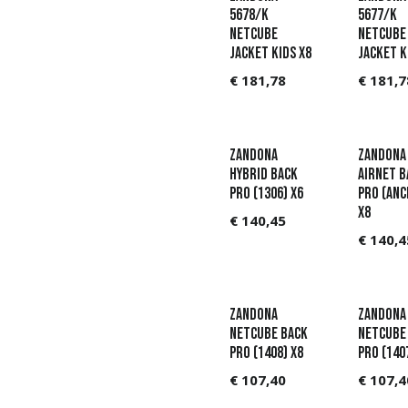
5678/K
5677/K
Netcube
Netcube
jacket kids X8
jacket k
€
181,78
€
181,7
Zandona
Zandona
Hybrid Back
AIRnet B
Pro (1306) X6
Pro (ANC
X8
€
140,45
€
140,4
Zandona
Zandona
Netcube back
Netcube
Pro (1408) X8
Pro (140
€
107,40
€
107,4