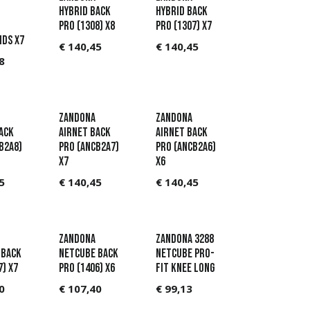
Hybrid Back
Hybrid Back
Pro (1308) X8
Pro (1307) X7
ids X7
€
140,45
€
140,45
8
Zandona
Zandona
ack
AIRnet Back
AIRnet Back
B2A8)
Pro (ANCB2A7)
Pro (ANCB2A6)
X7
X6
5
€
140,45
€
140,45
Zandona
Zandona 3288
 back
Netcube back
Netcube Pro-
7) X7
Pro (1406) X6
Fit Knee Long
0
€
107,40
€
99,13