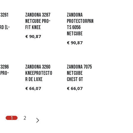
 3261
Zandona 3287
Zandona
Netcube Pro-
Protectorpan
d (L-
Fit Knee
ts 6056
Netcube
€
90,87
€
90,87
 3286
Zandona 3260
Zandona 7075
 Pro-
Kneeprotecto
Netcube
r de Luxe
Chest GT
€
66,07
€
66,07
1
2