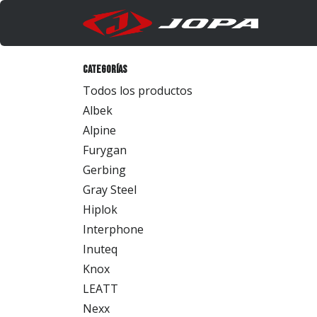
Ir al contenido
Produc
Categorías
Todos los productos
Albek
Alpine
Furygan
Gerbing
Gray Steel
Hiplok
Interphone
Inuteq
Knox
LEATT
Nexx