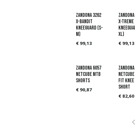
Zandona 3262
Zandona
X-Bandit
X-Treme
Kneeguard (S-
Kneeguar
M)
XL)
€
99,13
€
99,13
Zandona 6057
Zandona
Netcube MTB
Netcube
Shorts
Fit Knee
SHORT
€
90,87
€
82,60