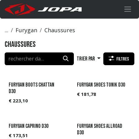
Se rendre au contenu
...
Furygan
Chaussures
Chaussures
Trier par
Filtres
Furygan Boots Chattan
Furygan Shoes Tonik D3O
D3O
€
181,78
€
223,10
Furygan Caprino D3O
Furygan Shoes Allroad
D3O
€
173,51