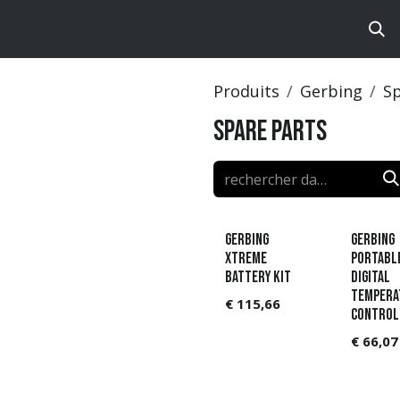
ts
Brands
Catalog
Produits
Gerbing
Sp
Spare Parts
Gerbing
Gerbing
Xtreme
Portabl
battery KIT
Digital
Tempera
€
115,66
Control
€
66,07