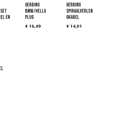
Gerbing
Gerbing
tset
BMW/Hella
Spiraalverlen
el en
plug
gkabel
€
16,49
€
14,01
el