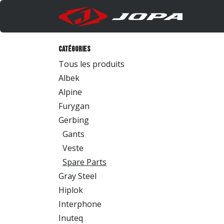
Se rendre au contenu
Produi
Catégories
Tous les produits
Albek
Alpine
Furygan
Gerbing
Gants
Veste
Spare Parts
Gray Steel
Hiplok
Interphone
Inuteq