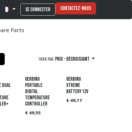
Contactez-nous
Se connecter
are Parts
Prix - Décroissant
Trier par:
Gerbing
Gerbing
e Dual
Portable
Xtreme
Digital
Battery 12V
ture
Temperature
€
49,17
ler+
Controller
€
49,55