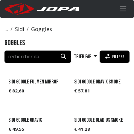
Se rendre au contenu
...
Sidi
Goggles
Goggles
Trier par
Filtres
Sidi Goggle FULMEN MIRROR
Sidi Goggle GRAVIX SMOKE
€
82,60
€
57,81
Sidi Goggle GRAVIX
Sidi Goggle GLADIUS SMOKE
€
49,55
€
41,28