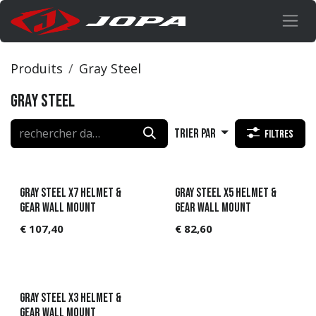
Se rendre au contenu
Produits
Gray Steel
Gray Steel
Trier par
Filtres
Gray steel X7 helmet &
Gray steel X5 helmet &
gear wall mount
gear wall mount
€
107,40
€
82,60
Gray steel X3 helmet &
gear wall mount