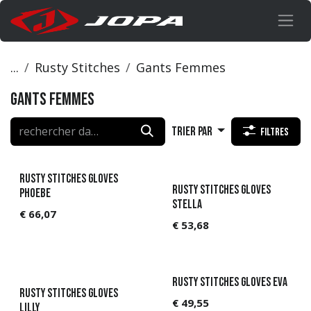
Se rendre au contenu
...
Rusty Stitches
Gants Femmes
Gants Femmes
Trier par
Filtres
Rusty Stitches Gloves
Rusty Stitches Gloves
Phoebe
Stella
€
66,07
€
53,68
Rusty Stitches Gloves Eva
Rusty Stitches Gloves
€
49,55
Lilly