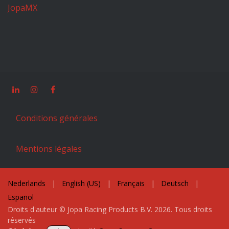
JopaMX
Conditions générales
Mentions légales
Nederlands
|
English (US)
|
Français
|
Deutsch
|
Español
Droits d'auteur © Jopa Racing Products B.V. 2026. Tous droits
réservés