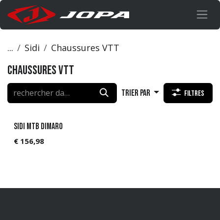
Se rendre au contenu
...
Sidi
Chaussures VTT
Chaussures VTT
Trier par
Filtres
Sidi MTB Dimaro
€
156,98