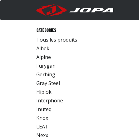
Se rendre au contenu
Produi
Catégories
Tous les produits
Albek
Alpine
Furygan
Gerbing
Gray Steel
Hiplok
Interphone
Inuteq
Knox
LEATT
Nexx