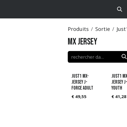
ts
Brands
Catalog
Produits
Sortie
Just
MX Jersey
JUST1 MX-
JUST1 MX
Jersey J-
Jersey J
FORCE Adult
Youth
€
49,55
€
41,28