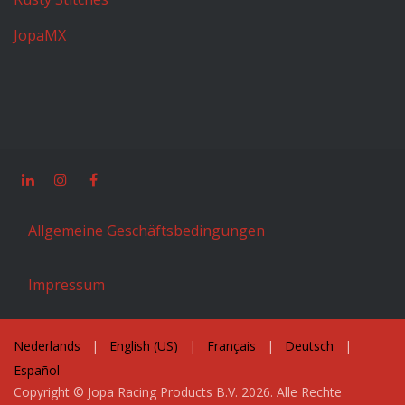
JopaMX
Allgemeine Geschäftsbedingungen
Impressum
Nederlands
|
English (US)
|
Français
|
Deutsch
|
Español
Copyright © Jopa Racing Products B.V. 2026. Alle Rechte