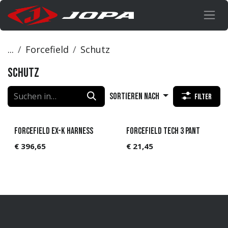
Zum Inhalt springen
...
Forcefield
Schutz
Schutz
Sortieren nach
Filter
Forcefield EX-K Harness
Forcefield Tech 3 Pant
€
396,65
€
21,45