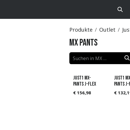
te
Brands
Catalog
Produkte
Outlet
Jus
MX Pants
JUST1 MX-
JUST1 MX
Pants J-FLEX
Pants J-
€
156,98
€
132,1