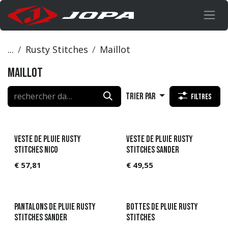
Se rendre au contenu
...
Rusty Stitches
Maillot
Maillot
Trier par
Filtres
Veste de pluie Rusty
Veste de pluie Rusty
Stitches Nico
Stitches Sander
€
57,81
€
49,55
Pantalons de pluie Rusty
Bottes de pluie Rusty
Stitches Sander
Stitches