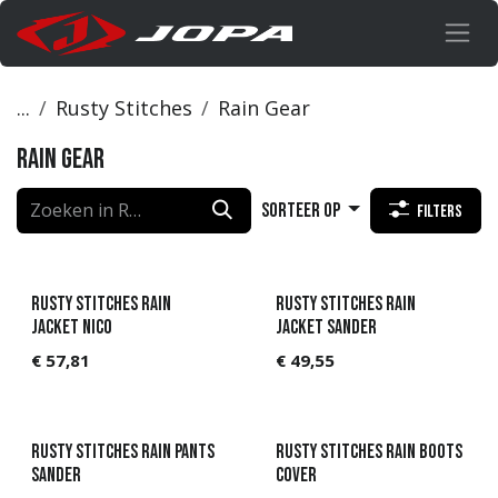
Overslaan naar inhoud
...
Rusty Stitches
Rain Gear
Rain Gear
Sorteer op
Filters
Rusty Stitches Rain
Rusty Stitches Rain
Jacket Nico
Jacket Sander
€
57,81
€
49,55
Rusty Stitches Rain Pants
Rusty Stitches Rain boots
Sander
cover