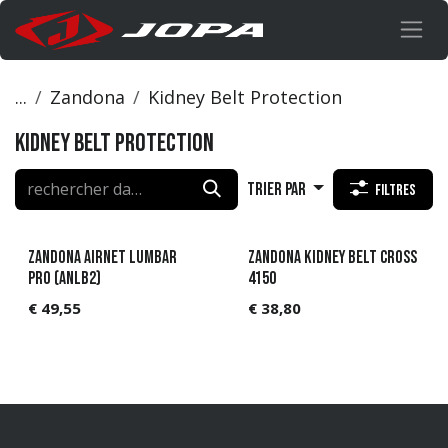
Se rendre au contenu
...
Zandona
Kidney Belt Protection
Kidney Belt Protection
Trier par
Filtres
Zandona AIRnet Lumbar
Zandona kidney belt Cross
Pro (ANLB2)
4150
€
49,55
€
38,80