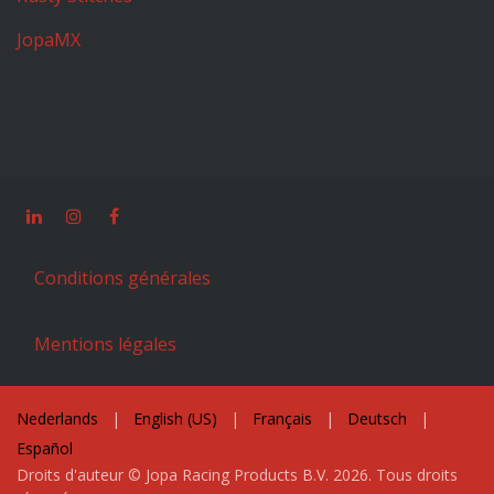
JopaMX
Conditions générales
Mentions légales
Nederlands
|
English (US)
|
Français
|
Deutsch
|
Español
Droits d'auteur © Jopa Racing Products B.V. 2026. Tous droits