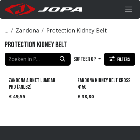
Overslaan naar inhoud
...
Zandona
Protection Kidney Belt
Protection Kidney Belt
Sorteer op
Filters
Zandona AIRnet Lumbar
Zandona kidney belt Cross
Pro (ANLB2)
4150
€
49,55
€
38,80