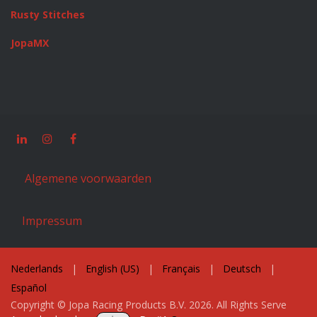
Rusty Stitches
JopaMX
Algemene voorwaarden
Impressum
Nederlands
|
English (US)
|
Français
|
Deutsch
|
Español
Copyright © Jopa Racing Products B.V. 2026. All Rights Serve