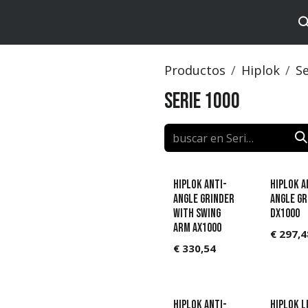
tos
Brands
Catalog
Productos
Hiplok
Se
Serie 1000
Hiplok Anti-
Hiplok A
Angle Grinder
Angle Gr
with swing
DX1000
arm AX1000
€
297,4
€
330,54
Hiplok Anti-
Hiplok L