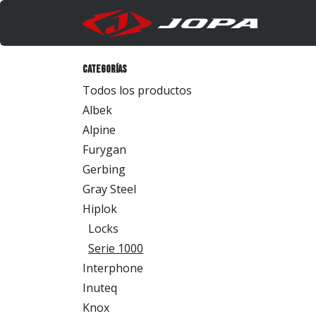
Ir al contenido
Produc
Categorías
Todos los productos
Albek
Alpine
Furygan
Gerbing
Gray Steel
Hiplok
Locks
Serie 1000
Interphone
Inuteq
Knox