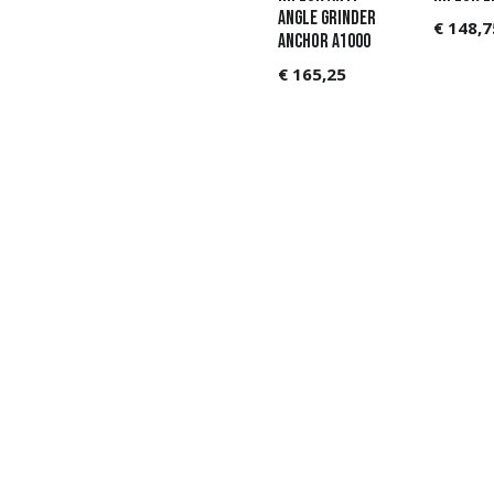
Angle Grinder
€
148,7
Anchor A1000
€
165,25