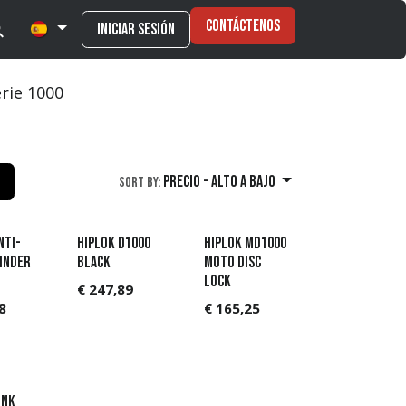
Contáctenos
Iniciar sesión
rie 1000
Precio - alto a bajo
Sort By:
nti-
Hiplok D1000
Hiplok MD1000
inder
Black
Moto Disc
Lock
€
247,89
8
€
165,25
ink