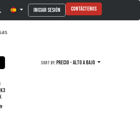
Contáctenos
Iniciar sesión
sas
Precio - alto a bajo
Sort By:
g
MK3
k
9