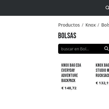
tos
Brands
Catalog
Productos
Knox
Bol
Bolsas
KNOX Bag Eda
KNOX Ba
Everyday
Studio 
Adventure
Rucksac
Backpack
€
132,1
€
148,72