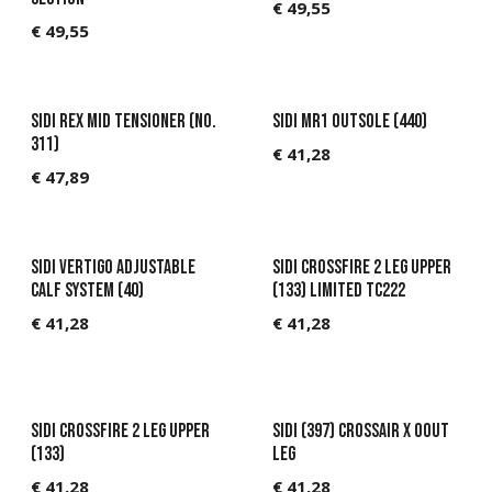
€
49,55
€
49,55
Sidi Rex Mid Tensioner (No.
Sidi MR1 Outsole (440)
311)
€
41,28
€
47,89
Sidi Vertigo Adjustable
Sidi Crossfire 2 Leg Upper
Calf System (40)
(133) Limited TC222
€
41,28
€
41,28
Sidi Crossfire 2 Leg Upper
Sidi (397) Crossair X Oout
(133)
leg
€
41,28
€
41,28