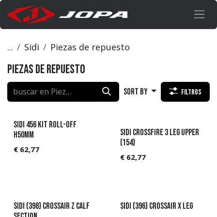
Ir al contenido
...
Sidi
Piezas de repuesto
Piezas de repuesto
Sort By
Filtros
Sidi 456 KIT Roll-Off
Sidi Crossfire 3 Leg Upper
H50mm
(154)
€
62,77
€
62,77
Sidi (398) Crossair Z Calf
Sidi (396) Crossair X Leg
section