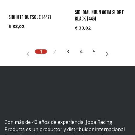
Sidi DIAL NUUN 001M Short
Sidi MT1 Outsole (447)
Black (446)
€
33,02
€
33,02
1
2
3
4
5
Con más de 40 años de experiencia, Jopa Racing
Products es un productor y distribuidor internacional