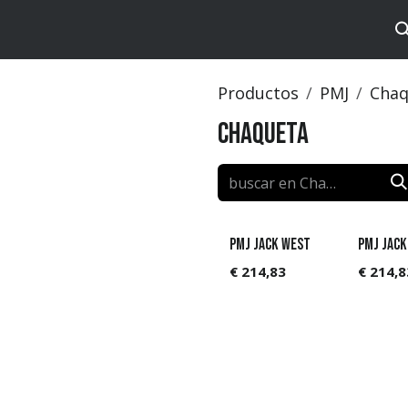
tos
Brands
Catalog
Productos
PMJ
Chaq
Chaqueta
PMJ Jack West
PMJ Jack
€
214,83
€
214,8