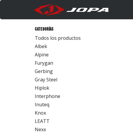
Ir al contenido
Produc
Categorías
Todos los productos
Albek
Alpine
Furygan
Gerbing
Gray Steel
Hiplok
Interphone
Inuteq
Knox
LEATT
Nexx