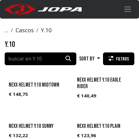
Ir al contenido
...
Cascos
Y.10
Y.10
Sort By
Filtros
Nexx Helmet Y.10 Eagle
Nexx Helmet Y.10 MIDTOWN
Rider
€
148,75
€
140,49
Nexx Helmet Y.10 SUNNY
Nexx Helmet Y.10 PLAIN
€
132,22
€
123,96