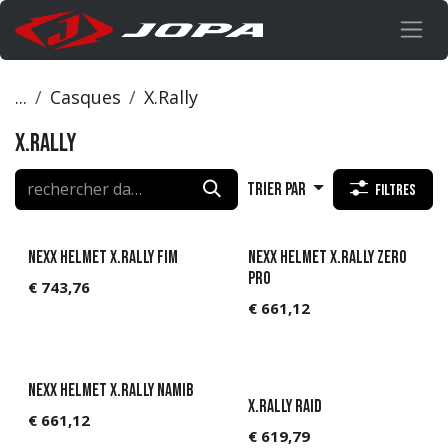
Se rendre au contenu
...
Casques
X.Rally
X.Rally
Trier par
Filtres
NEXX Helmet X.Rally FIM
NEXX Helmet X.Rally ZERO
PRO
€
743,76
€
661,12
NEXX Helmet X.Rally Namib
X.Rally Raid
€
661,12
€
619,79