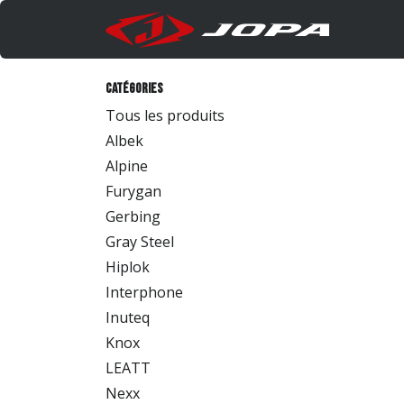
Se rendre au contenu
Produi
Catégories
Tous les produits
Albek
Alpine
Furygan
Gerbing
Gray Steel
Hiplok
Interphone
Inuteq
Knox
LEATT
Nexx