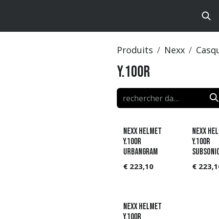
ts
Brands
Catalog
Produits
Nexx
Casq
Y.100R
NEXX Helmet
NEXX He
Y.100R
Y.100R
Urbangram
SUBSONI
€
223,10
€
223,1
NEXX Helmet
Y.100R