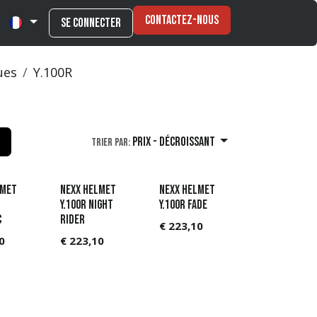
Contactez-nous
Se connecter
ues
Y.100R
Prix - Décroissant
Trier par:
lmet
NEXX Helmet
NEXX Helmet
Y.100R Night
Y.100R Fade
C
Rider
€
223,10
0
€
223,10