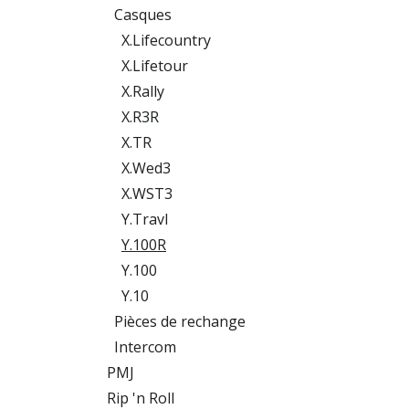
Casques
X.Lifecountry
X.Lifetour
X.Rally
X.R3R
X.TR
X.Wed3
X.WST3
Y.Travl
Y.100R
Y.100
Y.10
Pièces de rechange
Intercom
PMJ
Rip 'n Roll